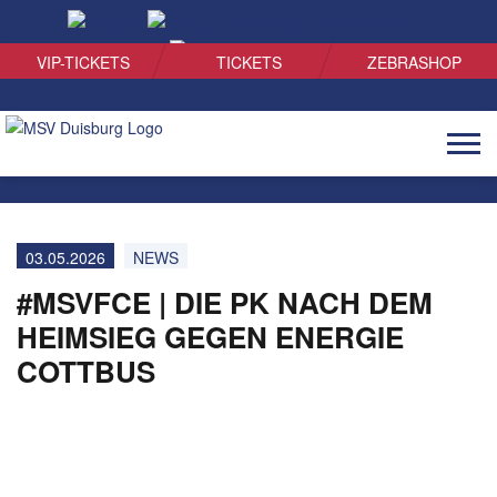
SUCHEN
VIP-TICKETS
TICKETS
ZEBRASHOP
Naviga
öffnen
03.05.2026
NEWS
#MSVFCE | DIE PK NACH DEM
HEIMSIEG GEGEN ENERGIE
COTTBUS