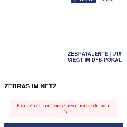
ZEBRATALENTE | U19
SIEGT IM DFB-POKAL
03.08.2026
NEWS
01.08.2026
ZEBRAS IM NETZ
Feed failed to load, check browser console for more
info
#SCVMSV | SO GIBT’S
#SPAMSV | REMIS IN