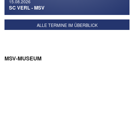
ZEITGENAU
15.08.2026
ANGESETZT
SC VERL - MSV
21.07.2026
20.07.2026
ALLE TERMINE IM ÜBERBLICK
ZEBRASHOP NEWS
TICKETINFO
MSV-MUSEUM
#MSVEREINT | KEINE
#MSVEREINT | VON
GRAUE MAUS:
SPIEL ZU SPIEL: DER
ZEBRAS BRINGEN
TAGESKARTENVERKAU
FARBE INS SPIEL
2026/27 STARTET
18.07.2026
NEWS