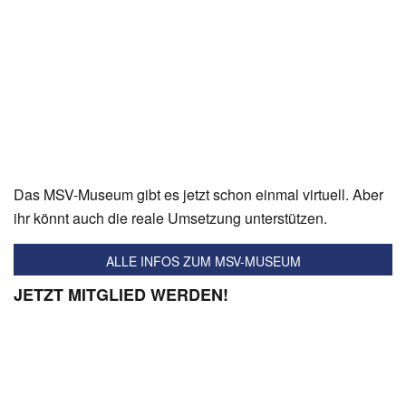
#MSVSVM | DIE WEDAU-WOCHE ZUM
MEPPEN-SPIEL IM ZEBRABLOG
#BSCMSV | DER
TESTSPIEL-ERFOLG
IN BONN IM ZEBRATV
Das MSV-Museum gibt es jetzt schon einmal virtuell. Aber
ihr könnt auch die reale Umsetzung unterstützen.
ALLE INFOS ZUM MSV-MUSEUM
JETZT MITGLIED WERDEN!