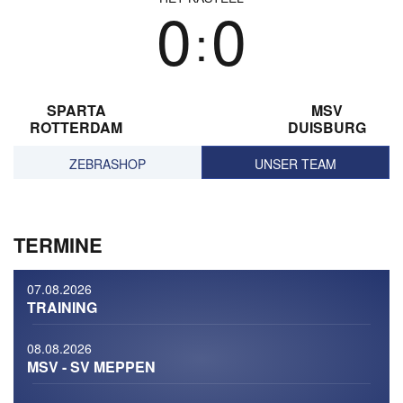
0
0
:
ZEBRATALENTE | AUS
#MSVBEE | ZEBRAS
SPARTA
MSV
DEM SAUERLAND
VERLIEREN
ROTTERDAM
DUISBURG
ZURÜCK: U19-
TESTSPIEL GEGEN K
TRAININGSLAGER
BEERSCHOT VA
ZEBRASHOP
UNSER TEAM
ENDET SEHR
ZUFRIEDENSTELLEND
22.07.2026
NEWS
TERMINE
07.08.2026
TRAINING
08.08.2026
#MSVEREINT |
MSV - SV MEPPEN
SPIELTAGE 3 BIS 7