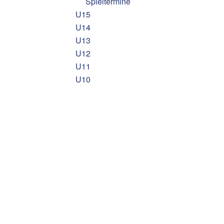
Spieltermine
U15
U14
U13
U12
U11
U10