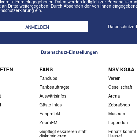
in. Eure eingegebenen Daten werden lediglich zur Personalisierung des Newsletters verwendet und
n Dritte weitergegeben. Durch Absenden der von Ihnen eingegebenen Daten willigt ihr in die
nschutzerklärung ein.
Datenschutzer
Datenschutz-Einstellungen
FTEN
FANS
MSV KGAA
Fanclubs
Verein
Fanbeauftragte
Gesellschaft
t
Auswärtsinfos
Arena
l
Gäste Infos
ZebraShop
Fanprojekt
Museum
ZebraFM
Legenden
Gepflegt eskalieren statt
Ennatz kommt 
diskriminieren
Hause!