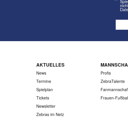
Spielvere
nicht a
Date
AKTUELLES
MANNSCHA
News
Profis
Termine
ZebraTalente
Spielplan
Fanmannschaf
Tickets
Frauen-Fußbal
Newsletter
Zebras im Netz