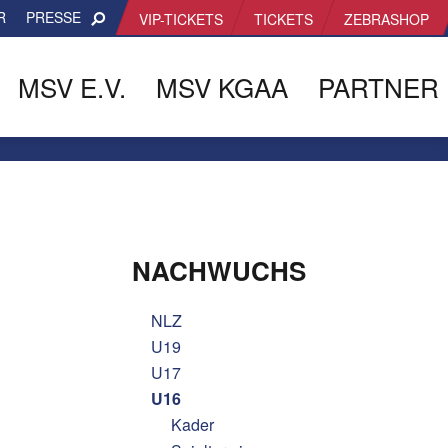
R
PRESSE
VIP-TICKETS
TICKETS
ZEBRASHOP
MSV E.V.
MSV KGAA
PARTNER
NACHWUCHS
NLZ
U19
U17
U16
Kader