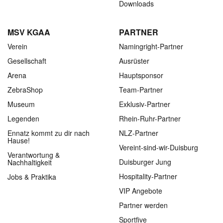
Downloads
MSV KGAA
PARTNER
Verein
Namingright-Partner
Gesellschaft
Ausrüster
Arena
Hauptsponsor
ZebraShop
Team-Partner
Museum
Exklusiv-Partner
Legenden
Rhein-Ruhr-Partner
Ennatz kommt zu dir nach
NLZ-Partner
Hause!
Vereint-sind-wir-Duisburg
Verantwortung &
Duisburger Jung
Nachhaltigkeit
Hospitality-Partner
Jobs & Praktika
VIP Angebote
Partner werden
Sportfive