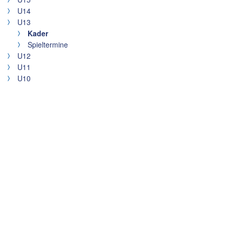
U14
U13
Kader
Spieltermine
U12
U11
U10