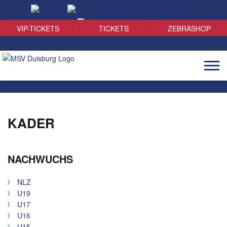
SUCHEN
VIP-TICKETS
TICKETS
ZEBRASHOP
Naviga
öffnen
KADER
NACHWUCHS
NLZ
U19
U17
U16
U15