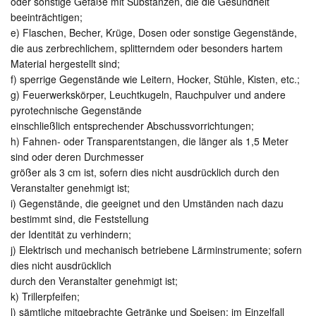
oder sonstige Gefäße mit Substanzen, die die Gesundheit
beeinträchtigen;
e) Flaschen, Becher, Krüge, Dosen oder sonstige Gegenstände,
die aus zerbrechlichem, splitterndem oder besonders hartem
Material hergestellt sind;
f) sperrige Gegenstände wie Leitern, Hocker, Stühle, Kisten, etc.;
g) Feuerwerkskörper, Leuchtkugeln, Rauchpulver und andere
pyrotechnische Gegenstände
einschließlich entsprechender Abschussvorrichtungen;
h) Fahnen- oder Transparentstangen, die länger als 1,5 Meter
sind oder deren Durchmesser
größer als 3 cm ist, sofern dies nicht ausdrücklich durch den
Veranstalter genehmigt ist;
i) Gegenstände, die geeignet und den Umständen nach dazu
bestimmt sind, die Feststellung
der Identität zu verhindern;
j) Elektrisch und mechanisch betriebene Lärminstrumente; sofern
dies nicht ausdrücklich
durch den Veranstalter genehmigt ist;
k) Trillerpfeifen;
l) sämtliche mitgebrachte Getränke und Speisen; im Einzelfall