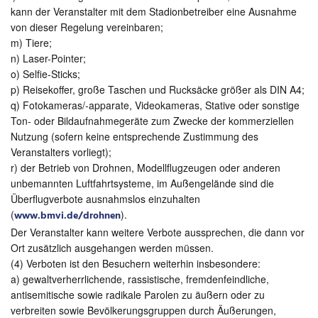
kann der Veranstalter mit dem Stadionbetreiber eine Ausnahme
von dieser Regelung vereinbaren;
m) Tiere;
n) Laser-Pointer;
o) Selfie-Sticks;
p) Reisekoffer, große Taschen und Rucksäcke größer als DIN A4;
q) Fotokameras/-apparate, Videokameras, Stative oder sonstige
Ton- oder Bildaufnahmegeräte zum Zwecke der kommerziellen
Nutzung (sofern keine entsprechende Zustimmung des
Veranstalters vorliegt);
r) der Betrieb von Drohnen, Modellflugzeugen oder anderen
unbemannten Luftfahrtsysteme, im Außengelände sind die
Überflugverbote ausnahmslos einzuhalten
(
).
www.bmvi.de/drohnen
Der Veranstalter kann weitere Verbote aussprechen, die dann vor
Ort zusätzlich ausgehangen werden müssen.
(4) Verboten ist den Besuchern weiterhin insbesondere:
a) gewaltverherrlichende, rassistische, fremdenfeindliche,
antisemitische sowie radikale Parolen zu äußern oder zu
verbreiten sowie Bevölkerungsgruppen durch Äußerungen,