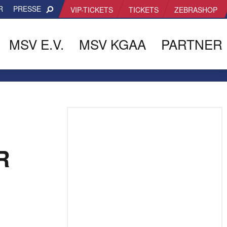
R
PRESSE
VIP-TICKETS
TICKETS
ZEBRASHOP
MSV E.V.
MSV KGAA
PARTNER
R