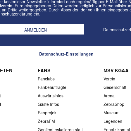
tenloser Newsletter informiert euch regelmäßig per E-Mail über Neuigkeiten rund um euren
in. Eure eingegebenen Daten werden lediglich zur Personalisierung des Newsletters verwendet und
n Dritte weitergegeben. Durch Absenden der von Ihnen eingegebenen Daten willigt ihr in die
nschutzerklärung ein.
Datenschutzer
Datenschutz-Einstellungen
FTEN
FANS
MSV KGAA
Fanclubs
Verein
Fanbeauftragte
Gesellschaft
t
Auswärtsinfos
Arena
l
Gäste Infos
ZebraShop
Fanprojekt
Museum
ZebraFM
Legenden
Gepflegt eskalieren statt
Ennatz kommt 