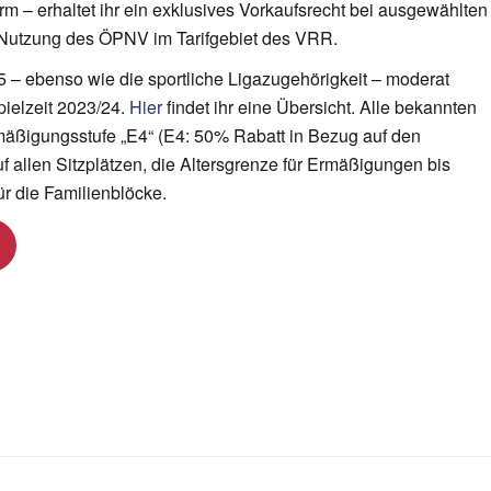
orm – erhaltet ihr ein exklusives Vorkaufsrecht bei ausgewählten
 Nutzung des ÖPNV im Tarifgebiet des VRR.
5 – ebenso wie die sportliche Ligazugehörigkeit – moderat
pielzeit 2023/24.
Hier
findet ihr eine Übersicht. Alle bekannten
rmäßigungsstufe „E4“ (E4: 50% Rabatt in Bezug auf den
uf allen Sitzplätzen, die Altersgrenze für Ermäßigungen bis
für die Familienblöcke.