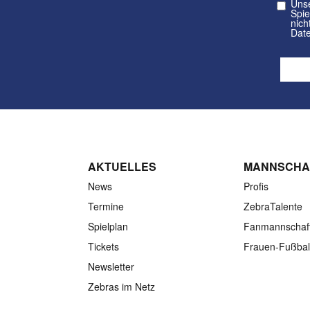
Unser kos
Spielvere
nicht a
Date
AKTUELLES
MANNSCHA
News
Profis
Termine
ZebraTalente
Spielplan
Fanmannschaf
Tickets
Frauen-Fußbal
Newsletter
Zebras im Netz