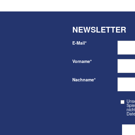
NEWSLETTER
E-Mail
*
Vorname
*
Nachname
*
Unser kos
Spielvere
nicht a
Date