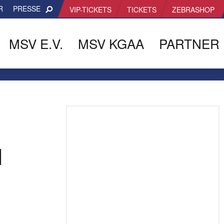
R
PRESSE
VIP-TICKETS
TICKETS
ZEBRASHOP
MSV E.V.
MSV KGAA
PARTNER
N