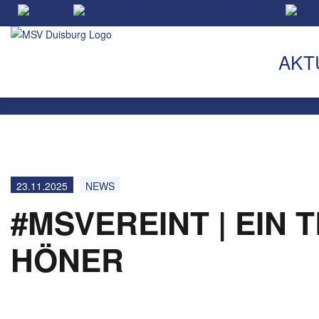
AKT
23.11.2025
NEWS
#MSVEREINT | EIN 
HÖNER