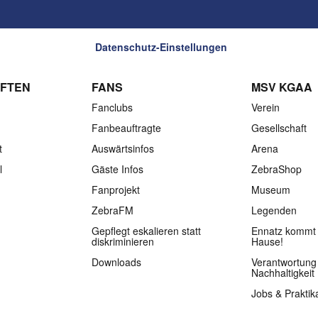
Datenschutz-Einstellungen
FTEN
FANS
MSV KGAA
Fanclubs
Verein
Fanbeauftragte
Gesellschaft
t
Auswärtsinfos
Arena
l
Gäste Infos
ZebraShop
Fanprojekt
Museum
ZebraFM
Legenden
Gepflegt eskalieren statt
Ennatz kommt 
diskriminieren
Hause!
Downloads
Verantwortung
Nachhaltigkeit
Jobs & Praktik