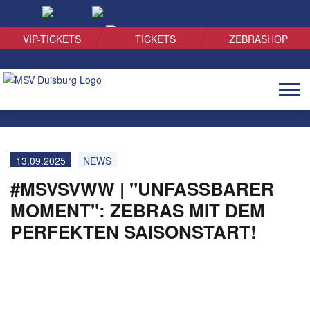
SUCHEN
VIP-TICKETS
TICKETS
ZEBRASHOP
Naviga
öffnen
13.09.2025
NEWS
#MSVSVWW | "UNFASSBARER
MOMENT": ZEBRAS MIT DEM
PERFEKTEN SAISONSTART!