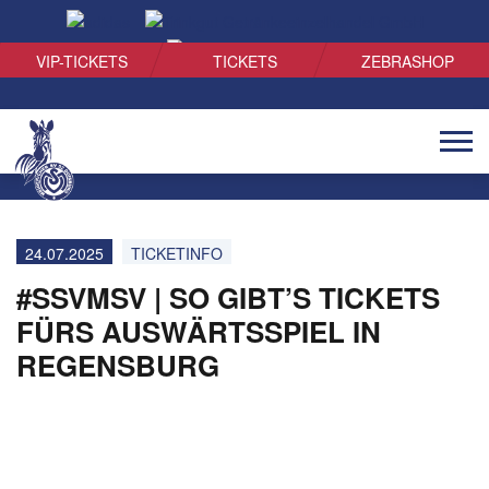
SUCHEN
VIP-TICKETS
TICKETS
ZEBRASHOP
Naviga
öffnen
24.07.2025
TICKETINFO
#SSVMSV | SO GIBT’S TICKETS
FÜRS AUSWÄRTSSPIEL IN
REGENSBURG