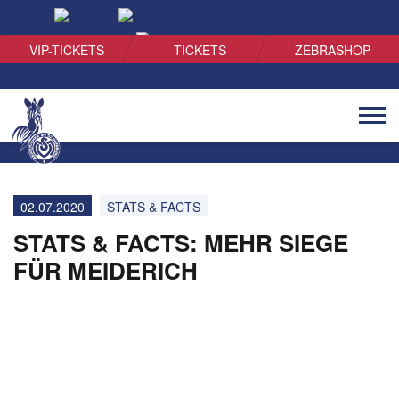
SUCHEN
VIP-TICKETS
TICKETS
ZEBRASHOP
Naviga
öffnen
02.07.2020
STATS & FACTS
STATS & FACTS: MEHR SIEGE
FÜR MEIDERICH