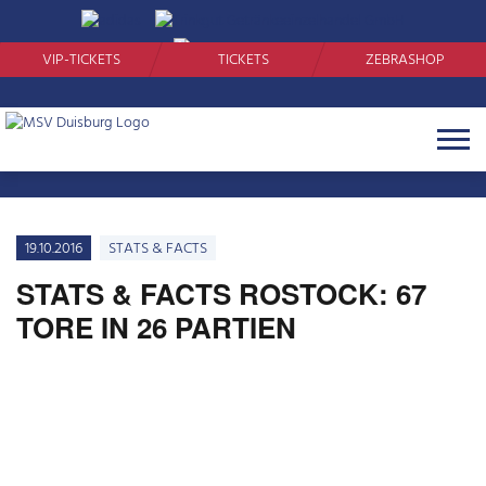
SUCHEN
VIP-TICKETS
TICKETS
ZEBRASHOP
Navigat
öffnen
19.10.2016
STATS & FACTS
STATS & FACTS ROSTOCK: 67
TORE IN 26 PARTIEN