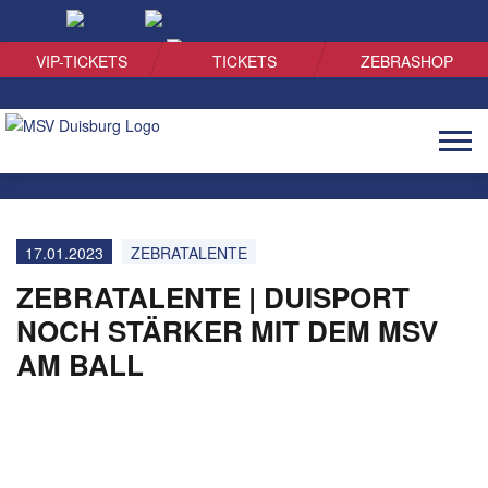
SUCHEN
VIP-TICKETS
TICKETS
ZEBRASHOP
Naviga
öffnen
17.01.2023
ZEBRATALENTE
ZEBRATALENTE | DUISPORT
NOCH STÄRKER MIT DEM MSV
AM BALL