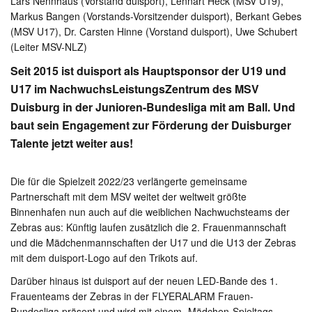
Lars Nennhaus (Vorstand duisport), Lennart Heck (MSV U19),
Markus Bangen (Vorstands-Vorsitzender duisport), Berkant Gebes
(MSV U17), Dr. Carsten Hinne (Vorstand duisport), Uwe Schubert
(Leiter MSV-NLZ)
Seit 2015 ist duisport als Hauptsponsor der U19 und
U17 im NachwuchsLeistungsZentrum des MSV
Duisburg in der Junioren-Bundesliga mit am Ball. Und
baut sein Engagement zur Förderung der Duisburger
Talente jetzt weiter aus!
Die für die Spielzeit 2022/23 verlängerte gemeinsame
Partnerschaft mit dem MSV weitet der weltweit größte
Binnenhafen nun auch auf die weiblichen Nachwuchsteams der
Zebras aus: Künftig laufen zusätzlich die 2. Frauenmannschaft
und die Mädchenmannschaften der U17 und die U13 der Zebras
mit dem duisport-Logo auf den Trikots auf.
Darüber hinaus ist duisport auf der neuen LED-Bande des 1.
Frauenteams der Zebras in der FLYERALARM Frauen-
Bundesliga präsent und wird mit einem „Mädchen-Spieltags-