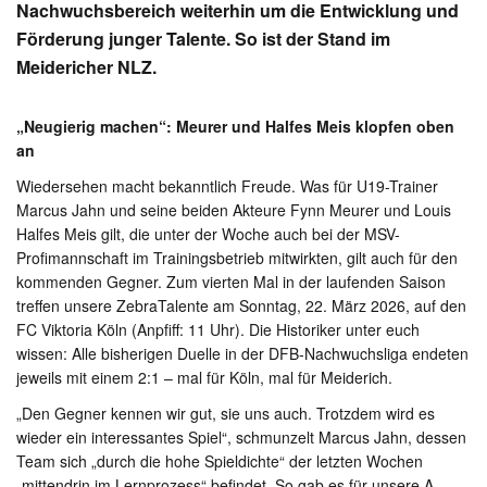
Nachwuchsbereich weiterhin um die Entwicklung und
Förderung junger Talente. So ist der Stand im
Meidericher NLZ.
„Neugierig machen“: Meurer und Halfes Meis klopfen oben
an
Wiedersehen macht bekanntlich Freude. Was für U19-Trainer
Marcus Jahn und seine beiden Akteure Fynn Meurer und Louis
Halfes Meis gilt, die unter der Woche auch bei der MSV-
Profimannschaft im Trainingsbetrieb mitwirkten, gilt auch für den
kommenden Gegner. Zum vierten Mal in der laufenden Saison
treffen unsere ZebraTalente am Sonntag, 22. März 2026, auf den
FC Viktoria Köln (Anpfiff: 11 Uhr). Die Historiker unter euch
wissen: Alle bisherigen Duelle in der DFB-Nachwuchsliga endeten
jeweils mit einem 2:1 – mal für Köln, mal für Meiderich.
„Den Gegner kennen wir gut, sie uns auch. Trotzdem wird es
wieder ein interessantes Spiel“, schmunzelt Marcus Jahn, dessen
Team sich „durch die hohe Spieldichte“ der letzten Wochen
„mittendrin im Lernprozess“ befindet. So gab es für unsere A-