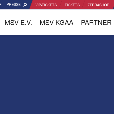
R
PRESSE
VIP-TICKETS
TICKETS
ZEBRASHOP
MSV E.V.
MSV KGAA
PARTNER