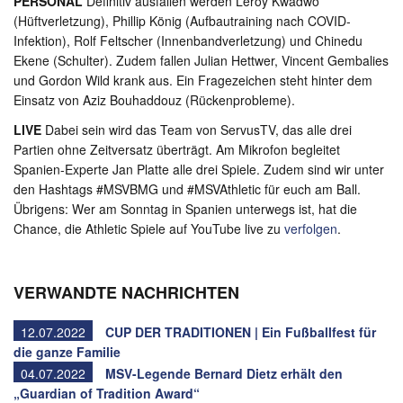
PERSONAL
Definitiv ausfallen werden Leroy Kwadwo
(Hüftverletzung), Phillip König (Aufbautraining nach COVID-
Infektion), Rolf Feltscher (Innenbandverletzung) und Chinedu
Ekene (Schulter). Zudem fallen Julian Hettwer, Vincent Gembalies
und Gordon Wild krank aus. Ein Fragezeichen steht hinter dem
Einsatz von Aziz Bouhaddouz (Rückenprobleme).
LIVE
Dabei sein wird das Team von ServusTV, das alle drei
Partien ohne Zeitversatz überträgt. Am Mikrofon begleitet
Spanien-Experte Jan Platte alle drei Spiele. Zudem sind wir unter
den Hashtags #MSVBMG und #MSVAthletic für euch am Ball.
Übrigens: Wer am Sonntag in Spanien unterwegs ist, hat die
Chance, die Athletic Spiele auf YouTube live zu
verfolgen
.
VERWANDTE NACHRICHTEN
12.07.2022
CUP DER TRADITIONEN | Ein Fußballfest für
die ganze Familie
04.07.2022
MSV-Legende Bernard Dietz erhält den
„Guardian of Tradition Award“