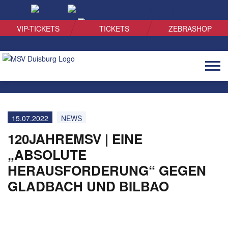
SUCHEN
VIP-TICKETS
TICKETS
ZEBRASHOP
Naviga
öffnen
15.07.2022
NEWS
120JAHREMSV | EINE
„ABSOLUTE
HERAUSFORDERUNG“ GEGEN
GLADBACH UND BILBAO