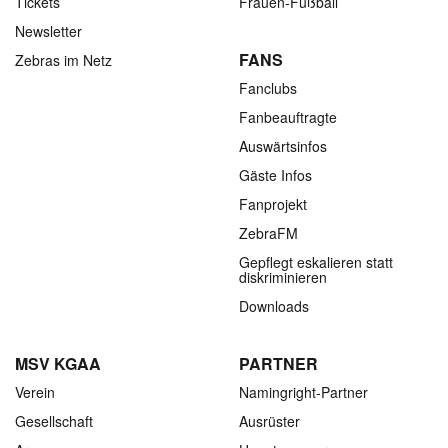
Tickets
Frauen-Fußball
Newsletter
FANS
Zebras im Netz
Fanclubs
Fanbeauftragte
Auswärtsinfos
Gäste Infos
Fanprojekt
ZebraFM
Gepflegt eskalieren statt
diskriminieren
Downloads
MSV KGAA
PARTNER
Verein
Namingright-Partner
Gesellschaft
Ausrüster