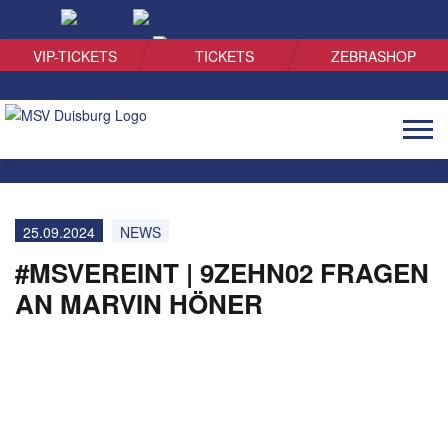
SUCHEN
VIP-TICKETS
TICKETS
ZEBRASHOP
Naviga
öffnen
25.09.2024
NEWS
#MSVEREINT | 9ZEHN02 FRAGEN
AN MARVIN HÖNER