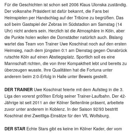
Für die Geschichten ist schon seit 2006 Klaus Ulonska zuständig.
Der volksnahe Präsident ist dafür bekannt, die Fans bei
Heimspielen per Handschlag auf der Tribüne zu begrüßen. Das
soll beim Gastspiel der Zebras im Südstadion am Samstag (14
Uhr) nicht anders sein. Herzlich ist die Atmosphäre in Köln, aber
die Punkte holen wollen die Domstädter natürlich auch. Bislang
wartet das Team von Trainer Uwe Koschinat noch auf den ersten
Heimsieg, nach dem jüngsten 0:1 am Dienstag gegen Osnabrück
rutschte Köln auf einen Abstiegsplatz. Sportlich soll es eine
Mannschaft richten, die von ihrer Kompaktheit lebt und bereits zu
überzeugen wusste. Ihre Qualitäten hat die Fortuna unter
anderem beim 2:0-Erfolg in Halle unter Beweis gestellt.
DER TRAINER
Uwe Koschinat feierte mit dem Aufstieg in die 3.
Liga den vorerst größten Erfolg seiner Trainer-Laufbahn. Der 42-
Jährige ist seit 2011 an der Kölner Seitenlinie präsent, arbeitete
zuvor unter anderem in Koblenz. In der Saison 92/93 bestritt
Koschinat drei Zweitliga-Einsätze für den VfL Wolfsburg.
DER STAR
Echte Stars gibt es keine im Kölner Kader, der vom