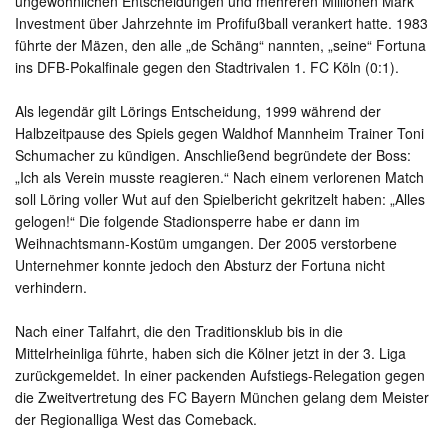
ungewöhnlichen Entscheidungen und mehreren Millionen Mark
Investment über Jahrzehnte im Profifußball verankert hatte. 1983
führte der Mäzen, den alle „de Schäng“ nannten, „seine“ Fortuna
ins DFB-Pokalfinale gegen den Stadtrivalen 1. FC Köln (0:1).
Als legendär gilt Lörings Entscheidung, 1999 während der
Halbzeitpause des Spiels gegen Waldhof Mannheim Trainer Toni
Schumacher zu kündigen. Anschließend begründete der Boss:
„Ich als Verein musste reagieren.“ Nach einem verlorenen Match
soll Löring voller Wut auf den Spielbericht gekritzelt haben: „Alles
gelogen!“ Die folgende Stadionsperre habe er dann im
Weihnachtsmann-Kostüm umgangen. Der 2005 verstorbene
Unternehmer konnte jedoch den Absturz der Fortuna nicht
verhindern.
Nach einer Talfahrt, die den Traditionsklub bis in die
Mittelrheinliga führte, haben sich die Kölner jetzt in der 3. Liga
zurückgemeldet. In einer packenden Aufstiegs-Relegation gegen
die Zweitvertretung des FC Bayern München gelang dem Meister
der Regionalliga West das Comeback.