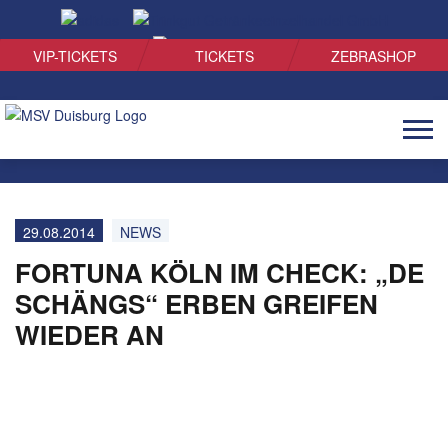
SUCHEN
VIP-TICKETS
TICKETS
ZEBRASHOP
Naviga
öffnen
29.08.2014
NEWS
FORTUNA KÖLN IM CHECK: „DE
SCHÄNGS“ ERBEN GREIFEN
WIEDER AN