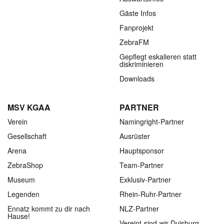
Gäste Infos
Fanprojekt
ZebraFM
Gepflegt eskalieren statt
diskriminieren
Downloads
MSV KGAA
PARTNER
Verein
Namingright-Partner
Gesellschaft
Ausrüster
Arena
Hauptsponsor
ZebraShop
Team-Partner
Museum
Exklusiv-Partner
Legenden
Rhein-Ruhr-Partner
Ennatz kommt zu dir nach
NLZ-Partner
Hause!
Vereint-sind-wir-Duisburg