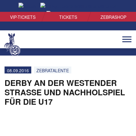
SUCHEN
VIP-TICKETS
TICKETS
ZEBRASHOP
Naviga
öffnen
08.09.2016
ZEBRATALENTE
DERBY AN DER WESTENDER
STRASSE UND NACHHOLSPIEL F
ÜR DIE U17