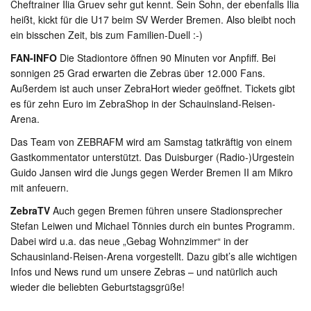
Cheftrainer Ilia Gruev sehr gut kennt. Sein Sohn, der ebenfalls Ilia
heißt, kickt für die U17 beim SV Werder Bremen. Also bleibt noch
ein bisschen Zeit, bis zum Familien-Duell :-)
FAN-INFO
Die Stadiontore öffnen 90 Minuten vor Anpfiff. Bei
sonnigen 25 Grad erwarten die Zebras über 12.000 Fans.
Außerdem ist auch unser ZebraHort wieder geöffnet. Tickets gibt
es für zehn Euro im ZebraShop in der Schauinsland-Reisen-
Arena.
Das Team von ZEBRAFM wird am Samstag tatkräftig von einem
Gastkommentator unterstützt. Das Duisburger (Radio-)Urgestein
Guido Jansen wird die Jungs gegen Werder Bremen II am Mikro
mit anfeuern.
ZebraTV
Auch gegen Bremen führen unsere Stadionsprecher
Stefan Leiwen und Michael Tönnies durch ein buntes Programm.
Dabei wird u.a. das neue „Gebag Wohnzimmer“ in der
Schausinland-Reisen-Arena vorgestellt. Dazu gibt’s alle wichtigen
Infos und News rund um unsere Zebras – und natürlich auch
wieder die beliebten Geburtstagsgrüße!