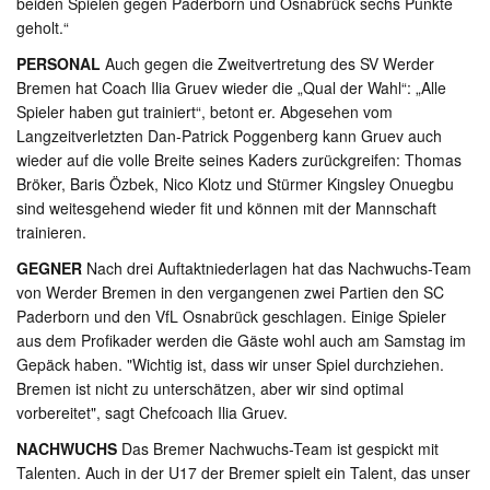
beiden Spielen gegen Paderborn und Osnabrück sechs Punkte
geholt.“
PERSONAL
Auch gegen die Zweitvertretung des SV Werder
Bremen hat Coach Ilia Gruev wieder die „Qual der Wahl“: „Alle
Spieler haben gut trainiert“, betont er. Abgesehen vom
Langzeitverletzten Dan-Patrick Poggenberg kann Gruev auch
wieder auf die volle Breite seines Kaders zurückgreifen: Thomas
Bröker, Baris Özbek, Nico Klotz und Stürmer Kingsley Onuegbu
sind weitesgehend wieder fit und können mit der Mannschaft
trainieren.
GEGNER
Nach drei Auftaktniederlagen hat das Nachwuchs-Team
von Werder Bremen in den vergangenen zwei Partien den SC
Paderborn und den VfL Osnabrück geschlagen. Einige Spieler
aus dem Profikader werden die Gäste wohl auch am Samstag im
Gepäck haben. "Wichtig ist, dass wir unser Spiel durchziehen.
Bremen ist nicht zu unterschätzen, aber wir sind optimal
vorbereitet", sagt Chefcoach Ilia Gruev.
NACHWUCHS
Das Bremer Nachwuchs-Team ist gespickt mit
Talenten. Auch in der U17 der Bremer spielt ein Talent, das unser