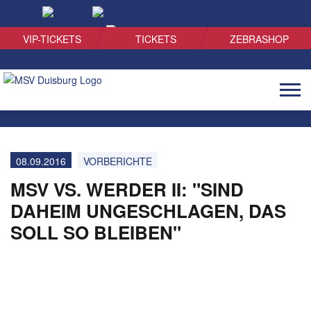
SUCHEN
VIP-TICKETS
TICKETS
ZEBRASHOP
Naviga
öffnen
08.09.2016
VORBERICHTE
MSV VS. WERDER II: "SIND
DAHEIM UNGESCHLAGEN, DAS
SOLL SO BLEIBEN"