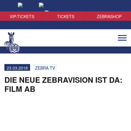
SUCHEN
VIP-TICKETS
TICKETS
ZEBRASHOP
Naviga
öffnen
23.03.2018
ZEBRA TV
DIE NEUE ZEBRAVISION IST DA:
FILM AB