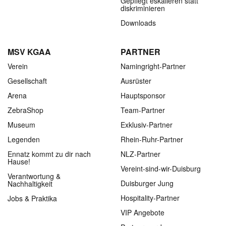
Gepflegt eskalieren statt
diskriminieren
Downloads
MSV KGAA
PARTNER
Verein
Namingright-Partner
Gesellschaft
Ausrüster
Arena
Hauptsponsor
ZebraShop
Team-Partner
Museum
Exklusiv-Partner
Legenden
Rhein-Ruhr-Partner
Ennatz kommt zu dir nach
NLZ-Partner
Hause!
Vereint-sind-wir-Duisburg
Verantwortung &
Duisburger Jung
Nachhaltigkeit
Hospitality-Partner
Jobs & Praktika
VIP Angebote