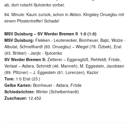
ab, dort rutscht Iljutcenko vorbei.
84. Minute: Kaum zurück, schon in Aktion. Kingsley Onuegbu mit
einem Pfostentreffer! Schade!
MSV Duisburg – SV Werder Bremen II 1:0 (1:0)
MSV Duisburg:
Flekken - Leutenecker, Bomheuer, Bajic, Wolze -
Albutat, Schnellhardt (83. Onuegbu) – Wiegel (78. Özbek), Erat
(63. Bröker) - Janjic - Iljutcenko
SV Werder Bremen II:
Zetterer – Eggersglüß, Rehfeldt, Fröde,
Verlaat – Aidara, Schmidt (46. Manneh), M. Eggestein, Jacobsen
(89. Pfitzner) – J. Eggestein (61. Lorenzen), Kazior
Tore:
1:0 Erat (23.)
Gelbe Karten:
Bomheuer - Aidara, Fröde
Schiedsrichter:
Winter (Scheibenhardt)
Zuschauer:
12.452