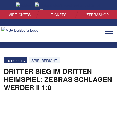
SUCHEN
VIP-TICKETS
TICKETS
ZEBRASHOP
Naviga
öffnen
10.09.2016
SPIELBERICHT
DRITTER SIEG IM DRITTEN
HEIMSPIEL: ZEBRAS SCHLAGEN
WERDER II 1:0