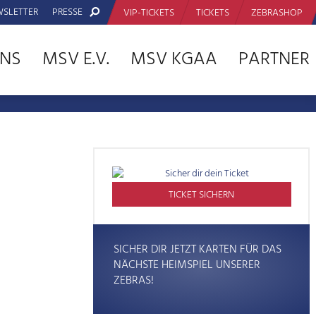
SLETTER
PRESSE
VIP-TICKETS
TICKETS
ZEBRASHOP
NS
MSV E.V.
MSV KGAA
PARTNER
TICKET SICHERN
SICHER DIR JETZT KARTEN FÜR DAS
NÄCHSTE HEIMSPIEL UNSERER
ZEBRAS!