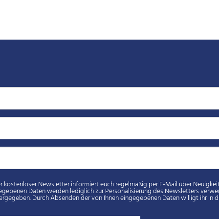
loser Newsletter informiert euch regelmäßig per E-Mail über Neuigkeiten rund um euren Spielverein. Eure
en werden lediglich zur Personalisierung des Newsletters verwendet und nicht an Dritte