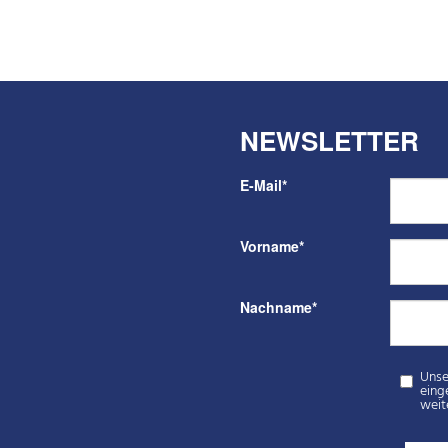
NEWSLETTER
E-Mail
*
Vorname
*
Nachname
*
Unser kosten
eingegebenen Dat