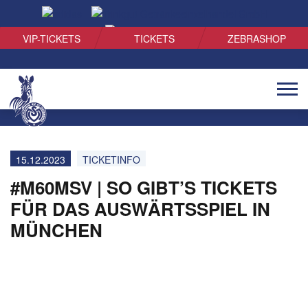
SUCHEN
VIP-TICKETS
TICKETS
ZEBRASHOP
Naviga
öffnen
15.12.2023
TICKETINFO
#M60MSV | SO GIBT’S TICKETS
FÜR DAS AUSWÄRTSSPIEL IN
MÜNCHEN