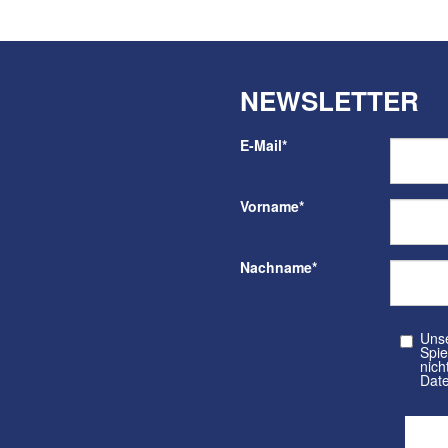
NEWSLETTER
E-Mail
*
Vorname
*
Nachname
*
Unser kos
Spielvere
nicht a
Date