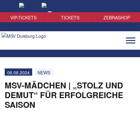
SUCHEN
VIP-TICKETS
TICKETS
ZEBRASHOP
Naviga
öffnen
06.06.2024
NEWS
MSV-MÄDCHEN | „STOLZ UND
DEMUT“ FÜR ERFOLGREICHE
SAISON