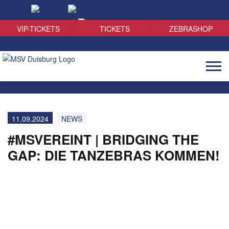
SUCHEN
VIP-TICKETS
TICKETS
ZEBRASHOP
Naviga
öffnen
11.09.2024
NEWS
#MSVEREINT | BRIDGING THE
GAP: DIE TANZEBRAS KOMMEN!