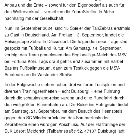
Anbau und die Ernte – sowohl für den Eigenbedarf als auch für
den Weiterverkauf – vernetzen die ZebraStreifen in Afrika
nachhaltig mit der Gesellschaft.
Nun, im September 2024, sind 15 Spieler der TanZebras erstmals
zu Gast in Deutschland. Am Freitag, 13. September, landet die
Reisegruppe Zebra in Düsseldorf. Die folgenden neun Tage sind
gespickt mit Fußball und Kultur. Am Samstag, 14. September,
verfolgt das Team gemeinsam das Regionalliga-Match des MSV
bei Fortuna Köln. Tags drauf geht’s erst zusammen mit Bärbel
Bas ins Fußballmuseum, dann zum Testkick gegen die MSV-
Amateure an die Westender Straße.
In der Folgewoche stehen neben drei weiteren Testspielen und
diversen Trainingseinheiten – echt Duisburg! – eine Führung
durch die schauinsland-reisen-arena und eine Rundfahrt durch
den weltgrößten Binnenhafen an. Die Reise ins Ruhrgebiet findet
am Samstag, 21. September, mit dem Besuch des Heimspiels
gegen den SC Wiedenbrück und des Sommerfests der
Zebraherde einen würdigen Abschluss. Auf der Platzanlage der
DJK Lösort Meiderich (Talbahnstraße 52, 47137 Duisburg) lädt