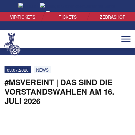
SUCHEN
VIP-TICKETS
TICKETS
ZEBRASHOP
Naviga
öffnen
03.07.2026
NEWS
#MSVEREINT | DAS SIND DIE
VORSTANDSWAHLEN AM 16.
JULI 2026