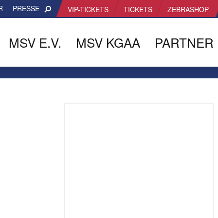
R
PRESSE
VIP-TICKETS
TICKETS
ZEBRASHOP
MSV E.V.
MSV KGAA
PARTNER