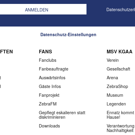
Datenschutzer
Datenschutz-Einstellungen
FTEN
FANS
MSV KGAA
Fanclubs
Verein
Fanbeauftragte
Gesellschaft
t
Auswärtsinfos
Arena
l
Gäste Infos
ZebraShop
Fanprojekt
Museum
ZebraFM
Legenden
Gepflegt eskalieren statt
Ennatz kommt 
diskriminieren
Hause!
Downloads
Verantwortung
Nachhaltigkeit