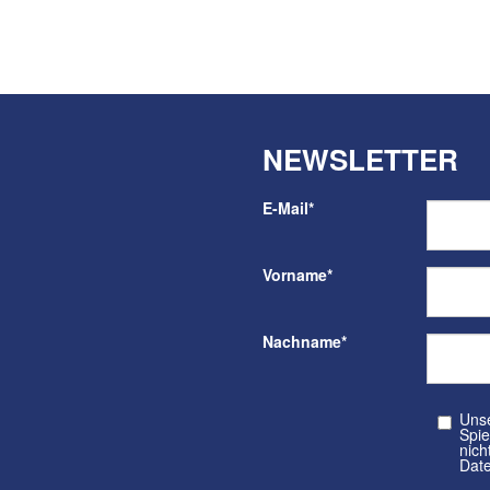
NEWSLETTER
E-Mail
*
Vorname
*
Nachname
*
Unser kos
Spielvere
nicht a
Date