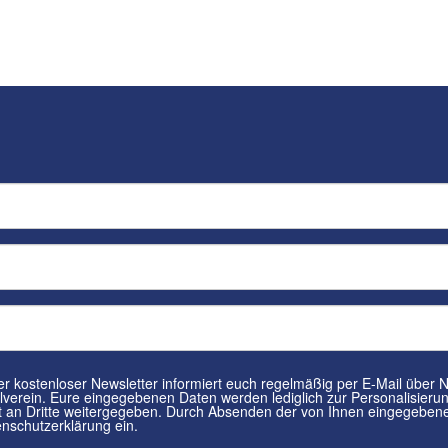
tenloser Newsletter informiert euch regelmäßig per E-Mail über Neuigkeiten rund um euren
in. Eure eingegebenen Daten werden lediglich zur Personalisierung des Newsletters verwendet und
n Dritte weitergegeben. Durch Absenden der von Ihnen eingegebenen Daten willigt ihr in die
nschutzerklärung ein.