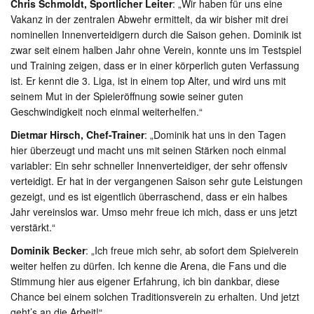
Chris Schmoldt, Sportlicher Leiter
: „Wir haben für uns eine
Vakanz in der zentralen Abwehr ermittelt, da wir bisher mit drei
nominellen Innenverteidigern durch die Saison gehen. Dominik ist
zwar seit einem halben Jahr ohne Verein, konnte uns im Testspiel
und Training zeigen, dass er in einer körperlich guten Verfassung
ist. Er kennt die 3. Liga, ist in einem top Alter, und wird uns mit
seinem Mut in der Spieleröffnung sowie seiner guten
Geschwindigkeit noch einmal weiterhelfen.“
Dietmar Hirsch, Chef-Trainer
: „Dominik hat uns in den Tagen
hier überzeugt und macht uns mit seinen Stärken noch einmal
variabler: Ein sehr schneller Innenverteidiger, der sehr offensiv
verteidigt. Er hat in der vergangenen Saison sehr gute Leistungen
gezeigt, und es ist eigentlich überraschend, dass er ein halbes
Jahr vereinslos war. Umso mehr freue ich mich, dass er uns jetzt
verstärkt.“
Dominik Becker
: „Ich freue mich sehr, ab sofort dem Spielverein
weiter helfen zu dürfen. Ich kenne die Arena, die Fans und die
Stimmung hier aus eigener Erfahrung, ich bin dankbar, diese
Chance bei einem solchen Traditionsverein zu erhalten. Und jetzt
geht’s an die Arbeit!“