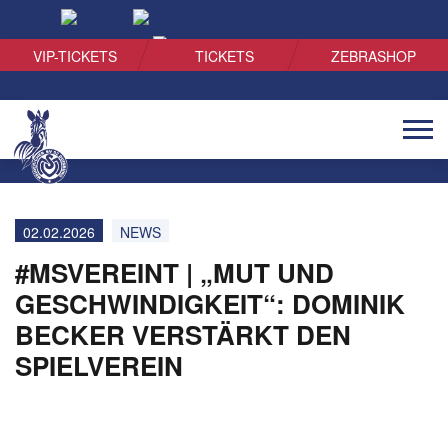
SUCHEN
VIP-TICKETS
TICKETS
ZEBRASHOP
Naviga
öffnen
02.02.2026
NEWS
#MSVEREINT | „MUT UND
GESCHWINDIGKEIT“: DOMINIK
BECKER VERSTÄRKT DEN
SPIELVEREIN