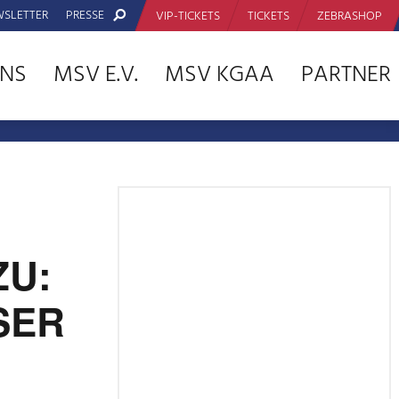
SLETTER
PRESSE
VIP-TICKETS
TICKETS
ZEBRASHOP
NS
MSV E.V.
MSV KGAA
PARTNER
ZU:
SER