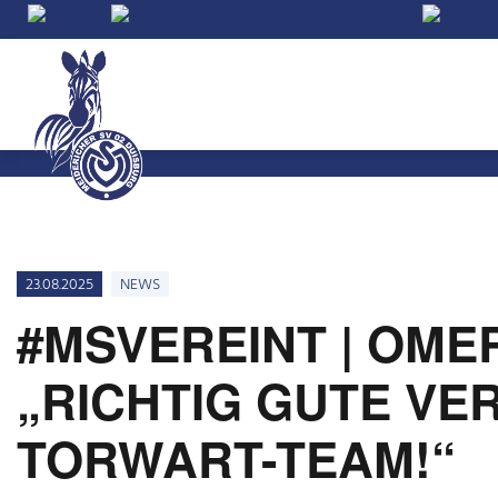
23.08.2025
NEWS
#MSVEREINT | OME
„RICHTIG GUTE V
TORWART-TEAM!“