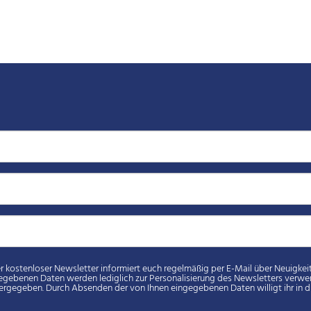
loser Newsletter informiert euch regelmäßig per E-Mail über Neuigkeiten rund um euren Spielverein. Eure
en werden lediglich zur Personalisierung des Newsletters verwendet und nicht an Dritte