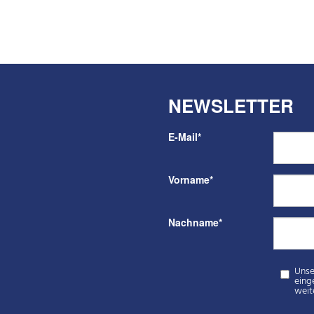
NEWSLETTER
E-Mail
*
Vorname
*
Nachname
*
Unser kosten
eingegebenen Dat