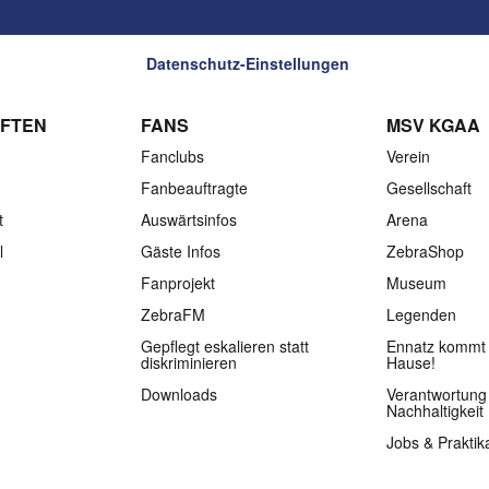
Datenschutz-Einstellungen
FTEN
FANS
MSV KGAA
Fanclubs
Verein
Fanbeauftragte
Gesellschaft
t
Auswärtsinfos
Arena
l
Gäste Infos
ZebraShop
Fanprojekt
Museum
ZebraFM
Legenden
Gepflegt eskalieren statt
Ennatz kommt 
diskriminieren
Hause!
Downloads
Verantwortung
Nachhaltigkeit
Jobs & Praktik