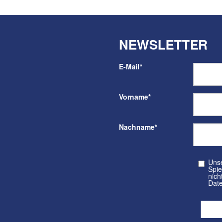
NEWSLETTER
E-Mail
*
Vorname
*
Nachname
*
Unser kos
Spielvere
nicht a
Date