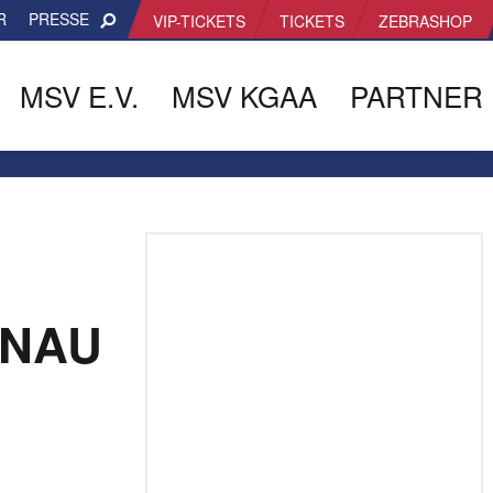
R
PRESSE
VIP-TICKETS
TICKETS
ZEBRASHOP
MSV E.V.
MSV KGAA
PARTNER
ENAU