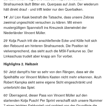
Strafraumeck läuft Bitter ein, Querpass auf Josh. Der wiederum
hält direkt drauf - und trifft leider nur den Querbalken.
14‘
Jo! Lion Kaak bestraft die Tatsache, dass unsere Zebras
zweimal ungeschickt versuchen zu klären. Mit einem
mustergültigen Spannstoß ins Kreuzeck überwindet der
Niederländer Vincent Müller.
29‘ Kolja Pusch tritt die anschließende Ecke und Kölle holt sich
den Rebound am hinteren Strafraumeck. Die Position ist
vielversprechend, das sieht auch die MSV-Fankurve so. Der
Linksschuss trudelt aber knapp am Tor vorbei.
Highlights 2. Halbzeit
50‘ Jetzt dampft's hier so sehr von den Rängen, dass wir die
Spielhälfte vor Vincent Müllers Kasten nicht mehr erkennen. Acuh
Robert Kampka sieht seine eigene Sicht eingeschränkt und
unterbricht das Spiel.
60‘ Überragend, dieser Pass von Vincent Müller auf den
startenden Kolja Pusch! Per Sprint verschafft sich unsere Nummer
7 einen leichten Feldvorteil und probiert von der Grundlinie die