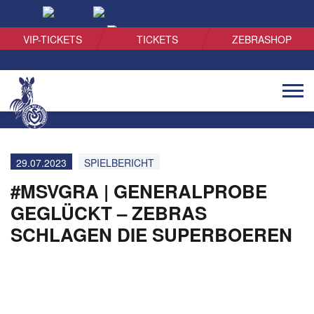
SUCHEN
VIP-TICKETS
TICKETS
ZEBRASHOP
Naviga
öffnen
29.07.2023
SPIELBERICHT
#MSVGRA | GENERALPROBE
GEGLÜCKT – ZEBRAS
SCHLAGEN DIE SUPERBOEREN