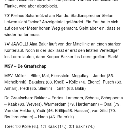
Flanke, wird aber abgeblockt.
70‘ Kleines Scharmützel am Rande: Stadionsprecher Stefan
Leiwen sieht "seine" Anzeigetafel gefährdet. Ein Fan hatte sich
auf den vier Meter hohen Weg gemacht. Sieht aber ein, dass er
wieder runter muss.
74‘
JAWOLL! Alaa Bakir läuft von der Mittellinie an einen starken
Konterlauf. Noch in der Box lässt er erst den letzten Verteidiger
ins Leere laufen, dann Keeper Bakker ins Leere greifen. Stark!
MSV – De Graafschap
MSV: Müller – Bitter, Mai, Fleckstein, Mogultay – Jander (85.
Michelbrink), Bakalorz (63. Knoll) – Kölle (46. Ekene), Pusch (63.
Anhari), Pledl (85. Stierlin) – Girth (63. Bakir)
De Graafschap: Bakker – Fortes, Lammers, Schenk, Schoppema
– Kaak (63. Wevers), Warmerdam (79. Hardemann) – Önal (79.
Van der Heiden), Yadir (46. Brittijn/58. Hassan), van Gilst (70.
Bouihrouchane) – Haen (46. Raterink)
Tore: 1:0 Kölle (6.), 1:1 Kaak (14.), 2:1 Bakir (74.)