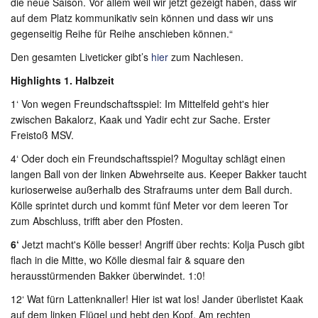
die neue Saison. Vor allem weil wir jetzt gezeigt haben, dass wir
auf dem Platz kommunikativ sein können und dass wir uns
gegenseitig Reihe für Reihe anschieben können.“
Den gesamten Liveticker gibt’s
hier
zum Nachlesen.
Highlights 1. Halbzeit
1‘ Von wegen Freundschaftsspiel: Im Mittelfeld geht's hier
zwischen Bakalorz, Kaak und Yadir echt zur Sache. Erster
Freistoß MSV.
4‘ Oder doch ein Freundschaftsspiel? Mogultay schlägt einen
langen Ball von der linken Abwehrseite aus. Keeper Bakker taucht
kurioserweise außerhalb des Strafraums unter dem Ball durch.
Kölle sprintet durch und kommt fünf Meter vor dem leeren Tor
zum Abschluss, trifft aber den Pfosten.
6‘
Jetzt macht's Kölle besser! Angriff über rechts: Kolja Pusch gibt
flach in die Mitte, wo Kölle diesmal fair & square den
herausstürmenden Bakker überwindet. 1:0!
12‘ Wat fürn Lattenknaller! Hier ist wat los! Jander überlistet Kaak
auf dem linken Flügel und hebt den Kopf. Am rechten