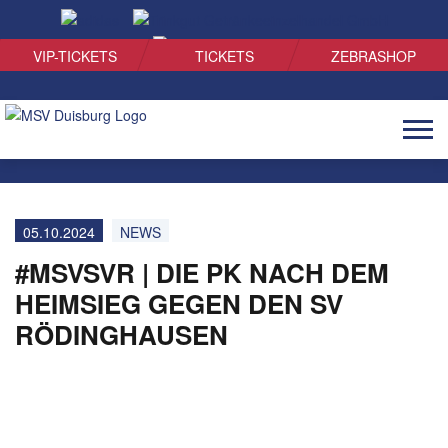
SUCHEN
VIP-TICKETS
TICKETS
ZEBRASHOP
Naviga
öffnen
05.10.2024
NEWS
#MSVSVR | DIE PK NACH DEM
HEIMSIEG GEGEN DEN SV
RÖDINGHAUSEN