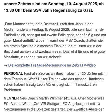
unsere Zebras sind am Sonntag, 10. August 2025, ab
13:30 Uhr beim SSV Jahn Regensburg zu Gast.
„Eine Mannschaft“, lobte Dietmar Hirsch den Jahn in der
Medienrunde am Freitag, 8. August 2025, „die sehr laufintensiv
Fußball spielt, sehr gut auf zweite Bälle geht, sehr fleißig und mit
guter Moral auftritt.“ Zudem, warnt der MSV-Coach, „hatten sie
am ersten Spieltag die meisten Flanken, da müssen wir in der
Box drauf achten und wachsam sein. Das wird für uns eine gute
Messlatte, zu sehen, wo wir stehen!“
→
Die komplette Freitags-Medienrunde im ZebraTV-Video
PERSONAL
Fast alle Zebras an Bord – aber nur 20 dürfen mit in
dem Teambus. Wer? Unser Trainer wird das richtige Händchen
schon haben! Einzig Leon Müller plagt sich mit muskulären
Problemen.
GEGNER
Neu-Coach Martin Wimmer (45, u.a. Chef Motherwell
FC, Austria Wien, „Co“ VfB Stuttgart, FC Augsburg) ist mit 13
Neuzugängen in die Spielzeit gestartet. Der Zweitliga-Absteiger