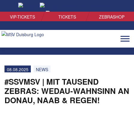
SUCHEN
VIP-TICKETS
TICKETS
ZEBRASHOP
Naviga
öffnen
08.08.2025
NEWS
#SSVMSV | MIT TAUSEND
ZEBRAS: WEDAU-WAHNSINN AN
DONAU, NAAB & REGEN!