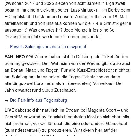
(zwischen 2017 und 2025 sieben von acht Jahren in Liga zwei)
begann mit einem viel-umjubelten Last-Minute-1:1 im Derby beim
FC Ingolstadt. Der Jahn und unsere Zebras treffen zum 18. Mal
aufeinander, und von uns aus können wir die 7-4-6-Statistik gerne
ausbauen :) Was erwartet ihr? Jede Menge Infos & heiße
Diskussionen gibt’s wie immer in eurem msvportal!
→
Pawels Spieltagsvorschau im msvportal
FAN-INFO
929 Zebras haben sich in Duisburg ein Ticket für den
Sonntag gesichert. Den Wahnsinn von der Wedau gibt’s also auch
an Donau, Naab und Regen! Für alle Kurz-Entschlossenen öffnet
am Spieltag am Jahnstadion, die Tages-Tickets kosten dann
allerdings zwei Euro mehr als im (beendeten) Vorverkauf. Der
Jahn erwartet rund 9.000 Zuschauer.
→
Die Fan-Info aus Regensburg
LIVE
dabei seid ihr natürlich im Stream bei Magenta Sport – und
ZebraFM powered by Fanclub Innenhafen lässt es sich ebenfalls
nicht nehmen, vor Ort für euch die eine oder andere Gänsehaut
(zumindest virtuell) zu produzieren. Wir tickern hier auf der