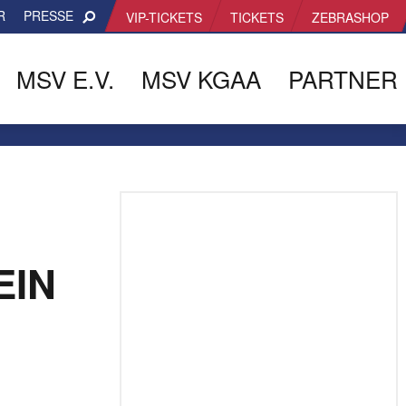
R
PRESSE
VIP-TICKETS
TICKETS
ZEBRASHOP
MSV E.V.
MSV KGAA
PARTNER
EIN