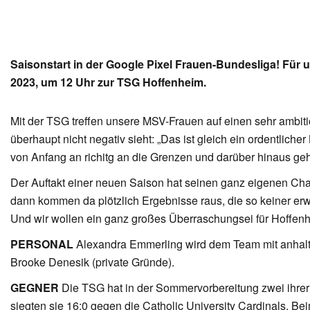
Saisonstart in der Google Pixel Frauen-Bundesliga! Für
2023, um 12 Uhr zur TSG Hoffenheim.
Mit der TSG treffen unsere MSV-Frauen auf einen sehr ambit
überhaupt nicht negativ sieht: „Das ist gleich ein ordentlic
von Anfang an richitg an die Grenzen und darüber hinaus ge
Der Auftakt einer neuen Saison hat seinen ganz eigenen Char
dann kommen da plötzlich Ergebnisse raus, die so keiner erwa
Und wir wollen ein ganz großes Überraschungsei für Hoffen
PERSONAL
Alexandra Emmerling wird dem Team mit anhalt
Brooke Denesik (private Gründe).
GEGNER
Die TSG hat in der Sommervorbereitung zwei ihrer 
siegten sie 16:0 gegen die Catholic University Cardinals. B