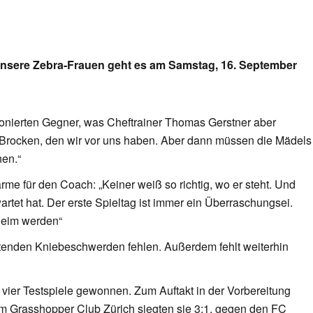
 unsere Zebra-Frauen geht es am Samstag, 16. September
ionierten Gegner, was Cheftrainer Thomas Gerstner aber
her Brocken, den wir vor uns haben. Aber dann müssen die Mädels
hen.“
me für den Coach: „Keiner weiß so richtig, wo er steht. Und
rtet hat. Der erste Spieltag ist immer ein Überraschungsei.
heim werden“
enden Kniebeschwerden fehlen. Außerdem fehlt weiterhin
vier Testspiele gewonnen. Zum Auftakt in der Vorbereitung
eim Grasshopper Club Zürich siegten sie 3:1, gegen den FC