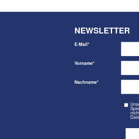
NEWSLETTER
E-Mail
*
Vorname
*
Nachname
*
Unser kos
Spielvere
nicht a
Date