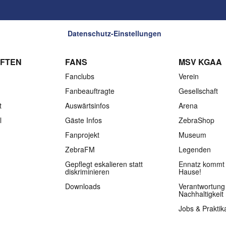
Datenschutz-Einstellungen
FTEN
FANS
MSV KGAA
Fanclubs
Verein
Fanbeauftragte
Gesellschaft
t
Auswärtsinfos
Arena
l
Gäste Infos
ZebraShop
Fanprojekt
Museum
ZebraFM
Legenden
Gepflegt eskalieren statt
Ennatz kommt 
diskriminieren
Hause!
Downloads
Verantwortung
Nachhaltigkeit
Jobs & Praktik