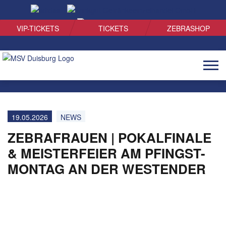
SUCHEN
VIP-TICKETS
TICKETS
ZEBRASHOP
Naviga
öffnen
19.05.2026
NEWS
ZEBRAFRAUEN | POKALFINALE
& MEISTERFEIER AM PFINGST-
MONTAG AN DER WESTENDER