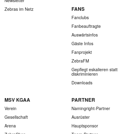
Newsletter
FANS
Zebras im Netz
Fanclubs
Fanbeauftragte
Auswärtsinfos
Gäste Infos
Fanprojekt
ZebraFM
Gepflegt eskalieren statt
diskriminieren
Downloads
MSV KGAA
PARTNER
Verein
Namingright-Partner
Gesellschaft
Ausrüster
Arena
Hauptsponsor