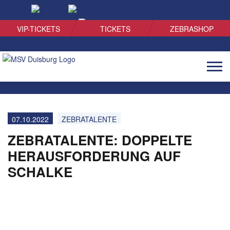
SUCHEN
VIP-TICKETS
TICKETS
ZEBRASHOP
Naviga
öffnen
07.10.2022
ZEBRATALENTE
ZEBRATALENTE: DOPPELTE
HERAUSFORDERUNG AUF
SCHALKE