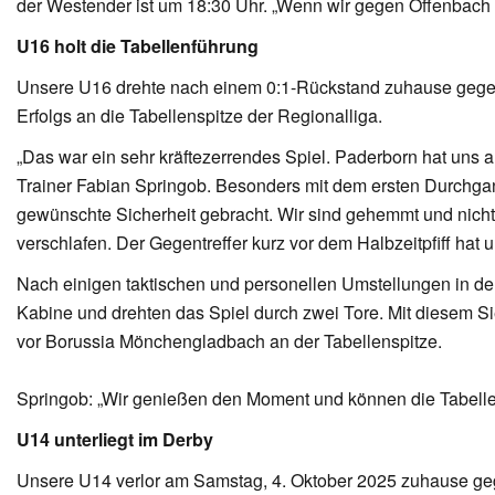
der Westender ist um 18:30 Uhr. „Wenn wir gegen Offenbach un
U16 holt die Tabellenführung
Unsere U16 drehte nach einem 0:1-Rückstand zuhause gegen 
Erfolgs an die Tabellenspitze der Regionalliga.
„Das war ein sehr kräftezerrendes Spiel. Paderborn hat uns al
Trainer Fabian Springob. Besonders mit dem ersten Durchgang i
gewünschte Sicherheit gebracht. Wir sind gehemmt und nicht 
verschlafen. Der Gegentreffer kurz vor dem Halbzeitpfiff hat
Nach einigen taktischen und personellen Umstellungen in d
Kabine und drehten das Spiel durch zwei Tore. Mit diesem 
vor Borussia Mönchengladbach an der Tabellenspitze.
Springob: „Wir genießen den Moment und können die Tabellens
U14 unterliegt im Derby
Unsere U14 verlor am Samstag, 4. Oktober 2025 zuhause ge