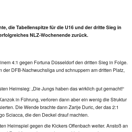
e, die Tabellenspitze für die U16 und der dritte Sieg in
n erfolgreiches NLZ-Wochenende zurück.
nem 4:1 gegen Fortuna Düsseldorf den dritten Sieg in Folge.
 in der DFB-Nachwuchsliga und schnuppern am dritten Platz,
sten Heimsieg: „Die Jungs haben das wirklich gut gemacht!“
anzok in Führung, verloren dann aber ein wenig die Struktur
ierten. Die Wende brachte dann Zarije Duric, der das 2:1
go Sciacca, die den Deckel drauf machten.
sten Heimspiel gegen die Kickers Offenbach weiter. Anstoß an