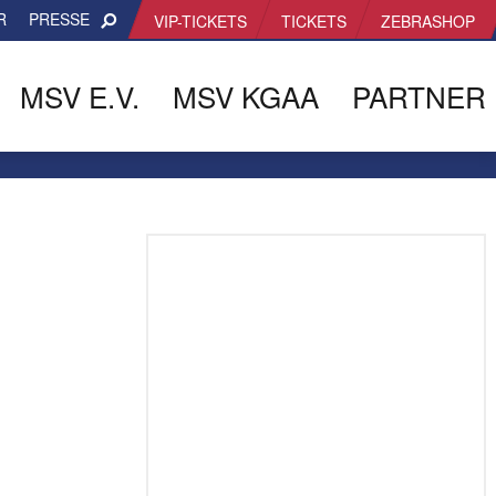
R
PRESSE
VIP-TICKETS
TICKETS
ZEBRASHOP
MSV E.V.
MSV KGAA
PARTNER