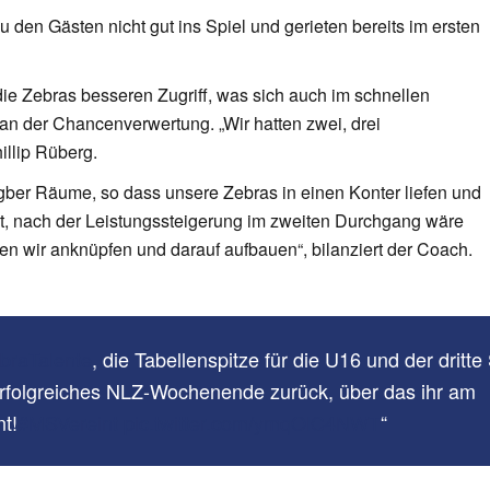
den Gästen nicht gut ins Spiel und gerieten bereits im ersten
e Zebras besseren Zugriff, was sich auch im schnellen
 an der Chancenverwertung. „Wir hatten zwei, drei
illip Rüberg.
gber Räume, so dass unsere Zebras in einen Konter liefen und
gut, nach der Leistungssteigerung im zweiten Durchgang wäre
en wir anknüpfen und darauf aufbauen“, bilanziert der Coach.
braTalente
, die Tabellenspitze für die U16 und der dritte 
 erfolgreiches NLZ-Wochenende zurück, über das ihr am
t!
#MSVereint
pic.twitter.com/ymqOlC4NWT