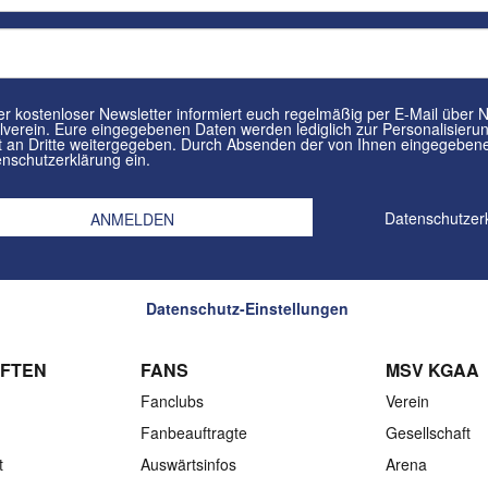
tenloser Newsletter informiert euch regelmäßig per E-Mail über Neuigkeiten rund um euren
in. Eure eingegebenen Daten werden lediglich zur Personalisierung des Newsletters verwendet und
n Dritte weitergegeben. Durch Absenden der von Ihnen eingegebenen Daten willigt ihr in die
nschutzerklärung ein.
Datenschutzer
Datenschutz-Einstellungen
FTEN
FANS
MSV KGAA
Fanclubs
Verein
Fanbeauftragte
Gesellschaft
t
Auswärtsinfos
Arena