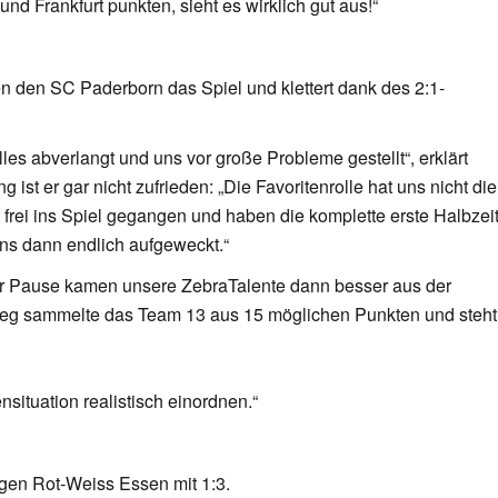
d Frankfurt punkten, sieht es wirklich gut aus!“
den SC Paderborn das Spiel und klettert dank des 2:1-
les abverlangt und uns vor große Probleme gestellt“, erklärt
st er gar nicht zufrieden: „Die Favoritenrolle hat uns nicht die
frei ins Spiel gegangen und haben die komplette erste Halbzei
 uns dann endlich aufgeweckt.“
er Pause kamen unsere ZebraTalente dann besser aus der
Sieg sammelte das Team 13 aus 15 möglichen Punkten und steht
ituation realistisch einordnen.“
gen Rot-Weiss Essen mit 1:3.