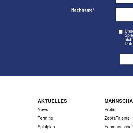
Nachname
*
Unser kos
Spielvere
nicht a
Date
AKTUELLES
MANNSCHA
News
Profis
Termine
ZebraTalente
Spielplan
Fanmannschaf