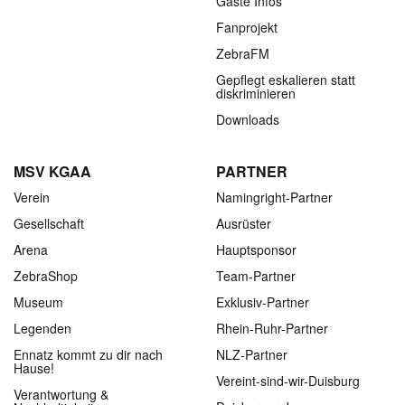
Gäste Infos
Fanprojekt
ZebraFM
Gepflegt eskalieren statt
diskriminieren
Downloads
MSV KGAA
PARTNER
Verein
Namingright-Partner
Gesellschaft
Ausrüster
Arena
Hauptsponsor
ZebraShop
Team-Partner
Museum
Exklusiv-Partner
Legenden
Rhein-Ruhr-Partner
Ennatz kommt zu dir nach
NLZ-Partner
Hause!
Vereint-sind-wir-Duisburg
Verantwortung &