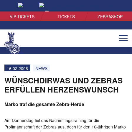
SUCHEN
VIP-TICKETS
TICKETS
ZEBRASHOP
Naviga
öffnen
16.02.2006
NEWS
WÜNSCHDIRWAS UND ZEBRAS
ERFÜLLEN HERZENSWUNSCH
Marko traf die gesamte Zebra-Herde
Am Donnerstag fiel das Nachmittagstraining für die
Profimannschaft der Zebras aus, doch für den 16-jährigen Marko