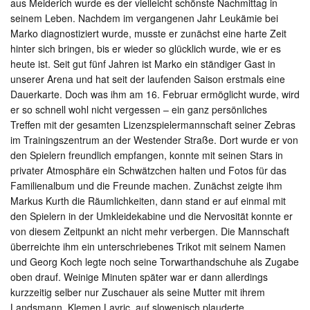
aus Meiderich wurde es der vielleicht schönste Nachmittag in
seinem Leben. Nachdem im vergangenen Jahr Leukämie bei
Marko diagnostiziert wurde, musste er zunächst eine harte Zeit
hinter sich bringen, bis er wieder so glücklich wurde, wie er es
heute ist. Seit gut fünf Jahren ist Marko ein ständiger Gast in
unserer Arena und hat seit der laufenden Saison erstmals eine
Dauerkarte. Doch was ihm am 16. Februar ermöglicht wurde, wird
er so schnell wohl nicht vergessen – ein ganz persönliches
Treffen mit der gesamten Lizenzspielermannschaft seiner Zebras
im Trainingszentrum an der Westender Straße. Dort wurde er von
den Spielern freundlich empfangen, konnte mit seinen Stars in
privater Atmosphäre ein Schwätzchen halten und Fotos für das
Familienalbum und die Freunde machen. Zunächst zeigte ihm
Markus Kurth die Räumlichkeiten, dann stand er auf einmal mit
den Spielern in der Umkleidekabine und die Nervosität konnte er
von diesem Zeitpunkt an nicht mehr verbergen. Die Mannschaft
überreichte ihm ein unterschriebenes Trikot mit seinem Namen
und Georg Koch legte noch seine Torwarthandschuhe als Zugabe
oben drauf. Weinige Minuten später war er dann allerdings
kurzzeitig selber nur Zuschauer als seine Mutter mit ihrem
Landsmann, Klemen Lavric, auf slowenisch plauderte.