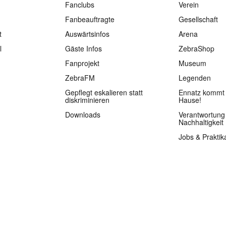
Fanclubs
Verein
Fanbeauftragte
Gesellschaft
t
Auswärtsinfos
Arena
l
Gäste Infos
ZebraShop
Fanprojekt
Museum
ZebraFM
Legenden
Gepflegt eskalieren statt
Ennatz kommt 
diskriminieren
Hause!
Downloads
Verantwortung
Nachhaltigkeit
Jobs & Praktik