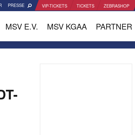
R
PRESSE
VIP-TICKETS
TICKETS
ZEBRASHOP
MSV E.V.
MSV KGAA
PARTNER
DT-