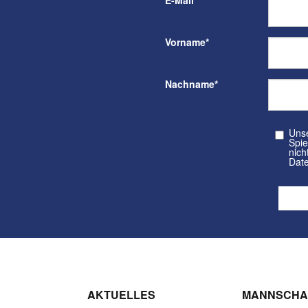
E-Mail
*
Vorname
*
Nachname
*
Unser kos
Spielvere
nicht a
Date
AKTUELLES
MANNSCHA