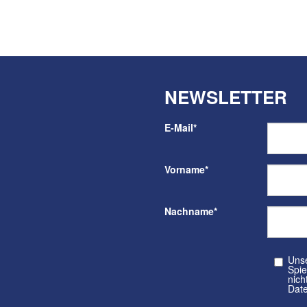
NEWSLETTER
E-Mail
*
Vorname
*
Nachname
*
Unser kos
Spielvere
nicht a
Date