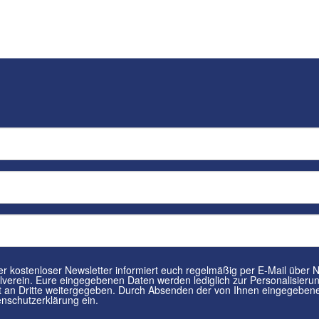
tenloser Newsletter informiert euch regelmäßig per E-Mail über Neuigkeiten rund um euren
in. Eure eingegebenen Daten werden lediglich zur Personalisierung des Newsletters verwendet und
n Dritte weitergegeben. Durch Absenden der von Ihnen eingegebenen Daten willigt ihr in die
nschutzerklärung ein.