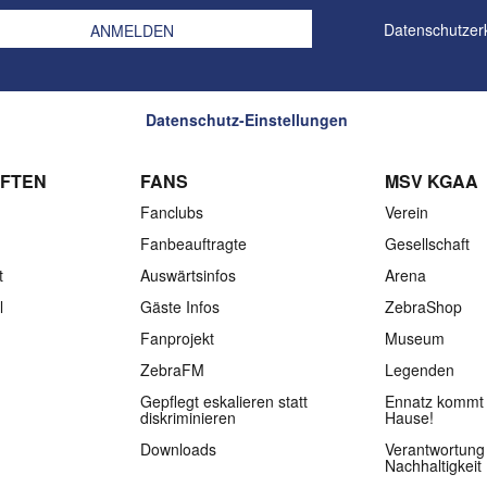
Datenschutzer
Datenschutz-Einstellungen
FTEN
FANS
MSV KGAA
Fanclubs
Verein
Fanbeauftragte
Gesellschaft
t
Auswärtsinfos
Arena
l
Gäste Infos
ZebraShop
Fanprojekt
Museum
ZebraFM
Legenden
Gepflegt eskalieren statt
Ennatz kommt 
diskriminieren
Hause!
Downloads
Verantwortung
Nachhaltigkeit