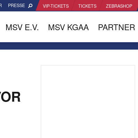
R
PRESSE
VIP-TICKETS
TICKETS
ZEBRASHOP
MSV E.V.
MSV KGAA
PARTNER
VOR