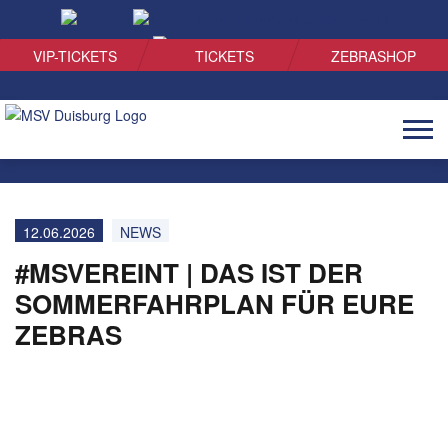
SUCHEN
VIP-TICKETS
TICKETS
ZEBRASHOP
Naviga
öffnen
12.06.2026
NEWS
#MSVEREINT | DAS IST DER
SOMMERFAHRPLAN FÜR EURE
ZEBRAS