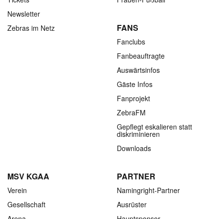
Newsletter
FANS
Zebras im Netz
Fanclubs
Fanbeauftragte
Auswärtsinfos
Gäste Infos
Fanprojekt
ZebraFM
Gepflegt eskalieren statt
diskriminieren
Downloads
MSV KGAA
PARTNER
Verein
Namingright-Partner
Gesellschaft
Ausrüster
Arena
Hauptsponsor