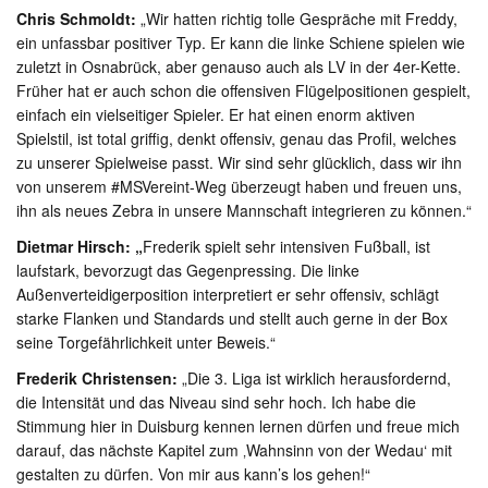
Chris Schmoldt:
„Wir hatten richtig tolle Gespräche mit Freddy,
ein unfassbar positiver Typ. Er kann die linke Schiene spielen wie
zuletzt in Osnabrück, aber genauso auch als LV in der 4er-Kette.
Früher hat er auch schon die offensiven Flügelpositionen gespielt,
einfach ein vielseitiger Spieler. Er hat einen enorm aktiven
Spielstil, ist total griffig, denkt offensiv, genau das Profil, welches
zu unserer Spielweise passt. Wir sind sehr glücklich, dass wir ihn
von unserem #MSVereint-Weg überzeugt haben und freuen uns,
ihn als neues Zebra in unsere Mannschaft integrieren zu können.“
Dietmar Hirsch: „
Frederik spielt sehr intensiven Fußball, ist
laufstark, bevorzugt das Gegenpressing. Die linke
Außenverteidigerposition interpretiert er sehr offensiv, schlägt
starke Flanken und Standards und stellt auch gerne in der Box
seine Torgefährlichkeit unter Beweis.“
Frederik Christensen:
„Die 3. Liga ist wirklich herausfordernd,
die Intensität und das Niveau sind sehr hoch. Ich habe die
Stimmung hier in Duisburg kennen lernen dürfen und freue mich
darauf, das nächste Kapitel zum ‚Wahnsinn von der Wedau‘ mit
gestalten zu dürfen. Von mir aus kann’s los gehen!“