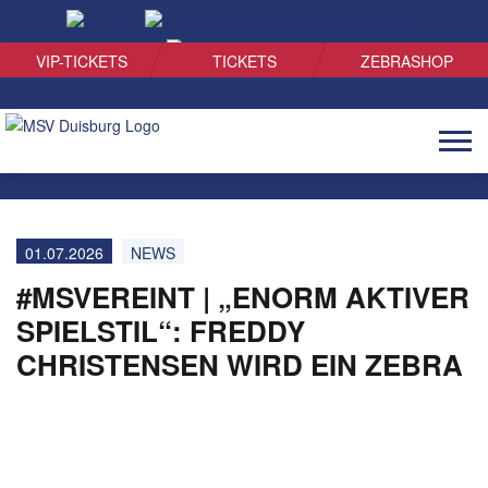
SUCHEN
VIP-TICKETS
TICKETS
ZEBRASHOP
Naviga
öffnen
01.07.2026
NEWS
#MSVEREINT | „ENORM AKTIVER
SPIELSTIL“: FREDDY
CHRISTENSEN WIRD EIN ZEBRA