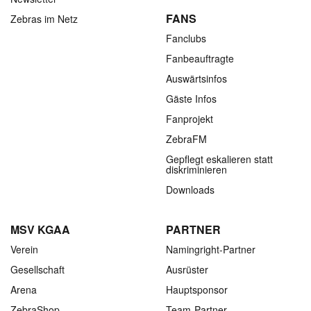
FANS
Zebras im Netz
Fanclubs
Fanbeauftragte
Auswärtsinfos
Gäste Infos
Fanprojekt
ZebraFM
Gepflegt eskalieren statt
diskriminieren
Downloads
MSV KGAA
PARTNER
Verein
Namingright-Partner
Gesellschaft
Ausrüster
Arena
Hauptsponsor
ZebraShop
Team-Partner