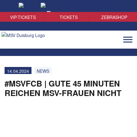
SUCHEN
VIP-TICKETS
TICKETS
ZEBRASHOP
Naviga
öffnen
14.04.2024
NEWS
#MSVFCB | GUTE 45 MINUTEN
REICHEN MSV-FRAUEN NICHT