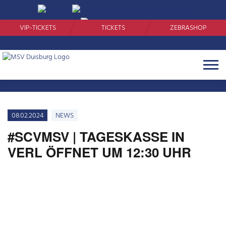
SUCHEN
VIP-TICKETS
TICKETS
ZEBRASHOP
Navigat
öffnen
08.02.2024
NEWS
#SCVMSV | TAGESKASSE IN
VERL ÖFFNET UM 12:30 UHR