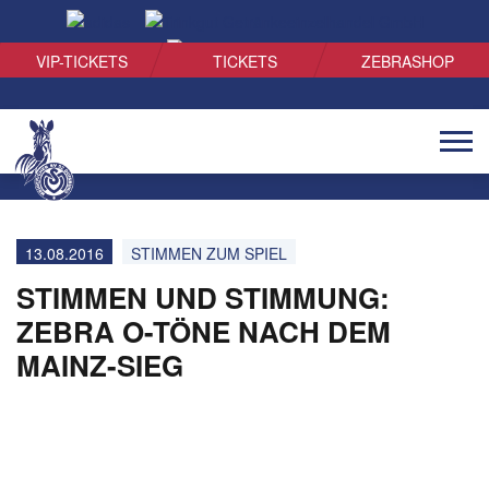
SUCHEN
VIP-TICKETS
TICKETS
ZEBRASHOP
Naviga
öffnen
13.08.2016
STIMMEN ZUM SPIEL
STIMMEN UND STIMMUNG:
ZEBRA O-TÖNE NACH DEM
MAINZ-SIEG