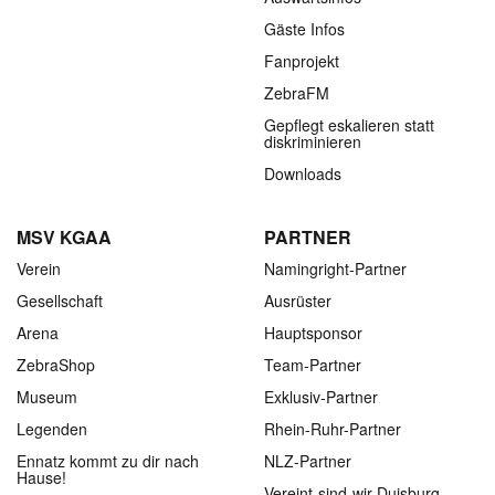
Gäste Infos
Fanprojekt
ZebraFM
Gepflegt eskalieren statt
diskriminieren
Downloads
MSV KGAA
PARTNER
Verein
Namingright-Partner
Gesellschaft
Ausrüster
Arena
Hauptsponsor
ZebraShop
Team-Partner
Museum
Exklusiv-Partner
Legenden
Rhein-Ruhr-Partner
Ennatz kommt zu dir nach
NLZ-Partner
Hause!
Vereint-sind-wir-Duisburg