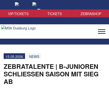
SUCHEN
VIP-TICKETS
TICKETS
ZEBRASHOP
Naviga
öffnen
15.05.2026
NEWS
ZEBRATALENTE | B-JUNIOREN
SCHLIESSEN SAISON MIT SIEG A
B