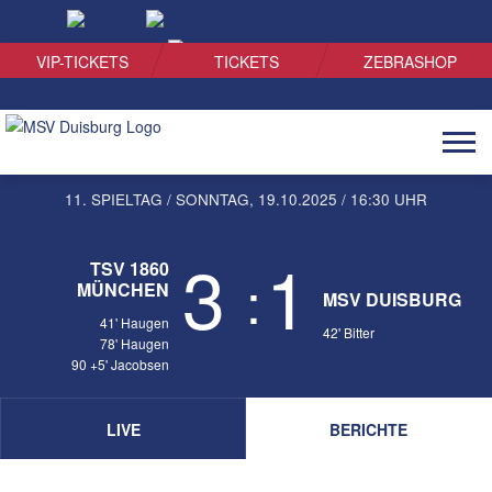
SUCHEN
VIP-TICKETS
TICKETS
ZEBRASHOP
Naviga
öffnen
11. SPIELTAG / SONNTAG,
19.10.2025
/ 16:30 UHR
3
1
TSV 1860
:
MÜNCHEN
MSV DUISBURG
41' Haugen
42' Bitter
78' Haugen
90 +5' Jacobsen
LIVE
BERICHTE