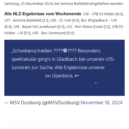
Samstag, 23. November 2024, bei Arminia Bielefeld eingefahren werden.
Alle NLZ-Ergebnisse vom Wochenende
: U19 - VfB 03 Hilden (6:0),
U17 - Arminia Bielefeld (2:1), U16 - SC Verl (4:0), Bor. M'gladbach - U15
(6:4), U14 - Bayer 04 Leverkusen (0:3), U12 - Rot-Weiss Essen (1:2), VfB 03
Hilden - U11 (0:1), U10 - Bor. Dortmund (0:0).
Scheibenschießen ????⚽???? Besonders
spektakulär ging's in Gladbach bei unseren U15-
Junioren zur Sache. Alle Ergebnisse unserer
#ZebraTalente
im Überblick. ↩️
#MSVereint
#Duisburg
pic.twitter.com/t2rbs5aPvi
— MSV Duisburg (@MSVDuisburg)
November 18, 2024