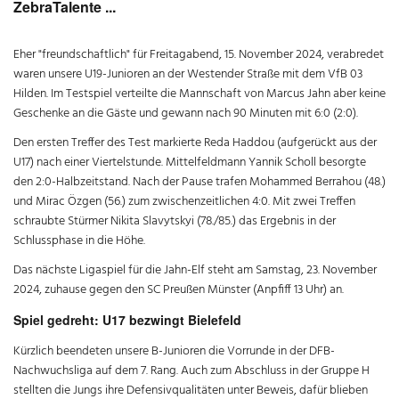
ZebraTalente ...
Eher "freundschaftlich" für Freitagabend, 15. November 2024, verabredet
waren unsere U19-Junioren an der Westender Straße mit dem VfB 03
Hilden. Im Testspiel verteilte die Mannschaft von Marcus Jahn aber keine
Geschenke an die Gäste und gewann nach 90 Minuten mit 6:0 (2:0).
Den ersten Treffer des Test markierte Reda Haddou (aufgerückt aus der
U17) nach einer Viertelstunde. Mittelfeldmann Yannik Scholl besorgte
den 2:0-Halbzeitstand. Nach der Pause trafen Mohammed Berrahou (48.)
und Mirac Özgen (56.) zum zwischenzeitlichen 4:0. Mit zwei Treffen
schraubte Stürmer Nikita Slavytskyi (78./85.) das Ergebnis in der
Schlussphase in die Höhe.
Das nächste Ligaspiel für die Jahn-Elf steht am Samstag, 23. November
2024, zuhause gegen den SC Preußen Münster (Anpfiff 13 Uhr) an.
Spiel gedreht: U17 bezwingt Bielefeld
Kürzlich beendeten unsere B-Junioren die Vorrunde in der DFB-
Nachwuchsliga auf dem 7. Rang. Auch zum Abschluss in der Gruppe H
stellten die Jungs ihre Defensivqualitäten unter Beweis, dafür blieben