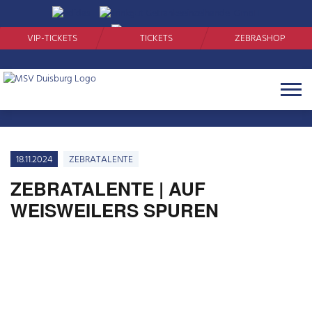
SUCHEN
VIP-TICKETS
TICKETS
ZEBRASHOP
Navigat
öffnen
18.11.2024
ZEBRATALENTE
ZEBRATALENTE | AUF
WEISWEILERS SPUREN