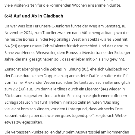
viele Visitenkarten für die kommenden Wochen einsammeln durfte.
6:4! Auf und Ab in Gladbach
Da war was los! Für unsere C-Junioren führte der Weg am Samstag, 16.
November 2024, zum Tabellenzweiten nach Mönchengladbach, wo die
heimische Borussia in der Regionalliga West ein spektakuläres Spiel mit
6:4 (2:1) gegen unsere ZebraTalente für sich entschied. Und das ganz im
Sinne von Hennes Weisweiler, dem Borussia-Meistertrainer der Siebziger
Jahre, der mal gesagt haben soll, dass er lieber mit 6:4 als 1:0 gewinnt.
Zunächst aber gingen die Zebras in Führung (10.), ehe sich Gladbach vor
der Pause durch einen Doppelschlag anmeldete. Dafür schaltete die Elf
von Trainer Alexander Weber nach dem Seitentausch schneller und glich
zum 2:2 (38.) aus, um dann allerdings durch ein Eigentor (44.) wieder in
Rückstand zu geraten. Und auch die Schlussphase glich einem offenem
Schlagabtausch mit fünf Treffern in knapp zehn Minuten. "Das mag
vielleicht komisch klingen, vor dem Hintergrund, dass wir sechs Tore
kassiert haben, aber das war ein gutes Jugendspiel", zeigte sich Weber
etwas zwiegespalten.
Die verpassten Punkte sollen dafür beim Auswärtsspiel am kommenden