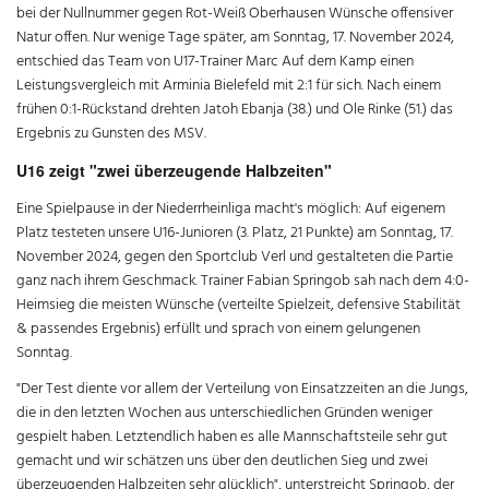
bei der Nullnummer gegen Rot-Weiß Oberhausen Wünsche offensiver
Natur offen. Nur wenige Tage später, am Sonntag, 17. November 2024,
entschied das Team von U17-Trainer Marc Auf dem Kamp einen
Leistungsvergleich mit Arminia Bielefeld mit 2:1 für sich. Nach einem
frühen 0:1-Rückstand drehten Jatoh Ebanja (38.) und Ole Rinke (51.) das
Ergebnis zu Gunsten des MSV.
U16 zeigt "zwei überzeugende Halbzeiten"
Eine Spielpause in der Niederrheinliga macht's möglich: Auf eigenem
Platz testeten unsere U16-Junioren (3. Platz, 21 Punkte) am Sonntag, 17.
November 2024, gegen den Sportclub Verl und gestalteten die Partie
ganz nach ihrem Geschmack. Trainer Fabian Springob sah nach dem 4:0-
Heimsieg die meisten Wünsche (verteilte Spielzeit, defensive Stabilität
& passendes Ergebnis) erfüllt und sprach von einem gelungenen
Sonntag.
"Der Test diente vor allem der Verteilung von Einsatzzeiten an die Jungs,
die in den letzten Wochen aus unterschiedlichen Gründen weniger
gespielt haben. Letztendlich haben es alle Mannschaftsteile sehr gut
gemacht und wir schätzen uns über den deutlichen Sieg und zwei
überzeugenden Halbzeiten sehr glücklich", unterstreicht Springob, der